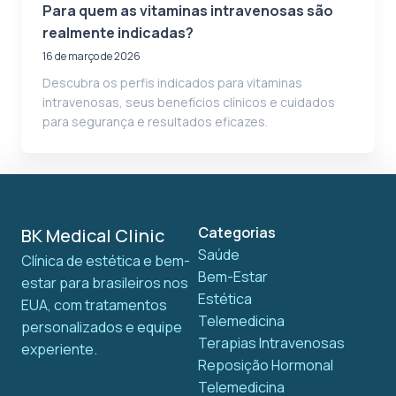
Para quem as vitaminas intravenosas são
realmente indicadas?
16 de março de 2026
Descubra os perfis indicados para vitaminas
intravenosas, seus benefícios clínicos e cuidados
para segurança e resultados eficazes.
Categorias
BK Medical Clinic
Saúde
Clínica de estética e bem-
Bem-Estar
estar para brasileiros nos
Estética
EUA, com tratamentos
Telemedicina
personalizados e equipe
Terapias Intravenosas
experiente.
Reposição Hormonal
Telemedicina