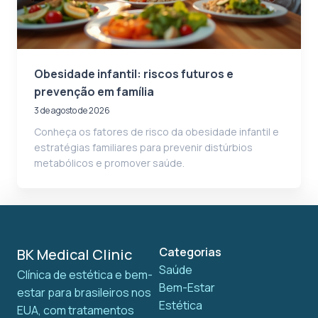
Obesidade infantil: riscos futuros e
prevenção em família
3 de agosto de 2026
Conheça os fatores de risco da obesidade infantil e
estratégias familiares para prevenir distúrbios
metabólicos e promover saúde.
Categorias
BK Medical Clinic
Saúde
Clínica de estética e bem-
Bem-Estar
estar para brasileiros nos
Estética
EUA, com tratamentos