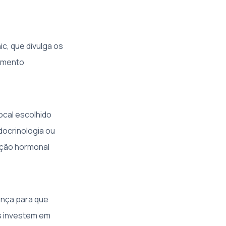
ic, que divulga os
dimento
ocal escolhido
docrinologia ou
ição hormonal
ença para que
as investem em