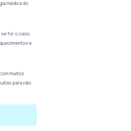
gia médica do
se for o caso,
squecimentos e
 com muitos
sultas para não