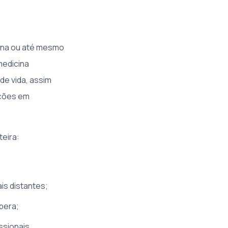
tina ou até mesmo
medicina
de vida, assim
pções em
teira:
is distantes;
pera;
ssionais