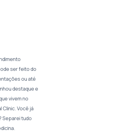
endimento
ode ser feito do
ientações ou até
ganhou destaque e
 que vivem no
Clinic. Você já
? Separei tudo
dicina.