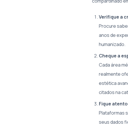
compartilhado e
Verifique a c
Procure saber 
anos de expe
humanizado.
Cheque a esp
Cada área méd
realmente ofe
estética avan
citados na cat
Fique atento
Plataformas s
seus dados fi