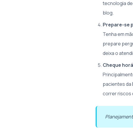
tecnologia d
blog.
Prepare-se p
Tenha em mão
prepare pergu
deixa o atend
Cheque horá
Principalment
pacientes da 
correr riscos
Planejamento