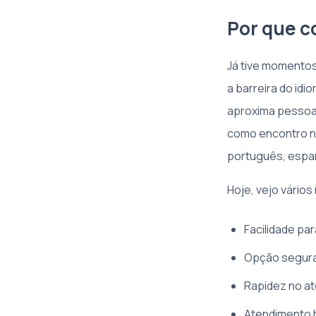
Por que c
Já tive momentos
a barreira do id
aproxima pessoas
como encontro na
português, espan
Hoje, vejo vários
Facilidade pa
Opção segura 
Rapidez no at
Atendimento h