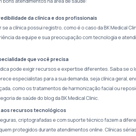
m bons atendimentos na área de saúde:
redibilidade da clínica e dos profissionais
se a clínica possui registro, como é o caso da BK Medical Clin
riência da equipe e sua preocupação com tecnologia e aten
ecialidade que você precisa
ica pode exigir recursos e expertise diferentes. Saiba se o l
rece especialistas para a sua demanda, seja clínica geral, en
çada, como os tratamentos de harmonização facial ou repos
egoria de saúde do blog da BK Medical Clinic.
 aos recursos tecnológicos
eguras, criptografadas e com suporte técnico fazem a difer
quem protegidos durante atendimentos online. Clínicas séri