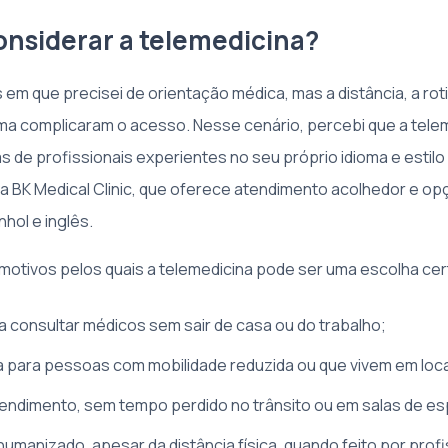
onsiderar a telemedicina?
 em que precisei de orientação médica, mas a distância, a ro
ioma complicaram o acesso. Nesse cenário, percebi que a tele
 de profissionais experientes no seu próprio idioma e estilo 
 BK Medical Clinic, que oferece atendimento acolhedor e o
hol e inglês.
 motivos pelos quais a telemedicina pode ser uma escolha cer
ra consultar médicos sem sair de casa ou do trabalho;
para pessoas com mobilidade reduzida ou que vivem em loca
endimento, sem tempo perdido no trânsito ou em salas de es
umanizado, apesar da distância física, quando feito por profi