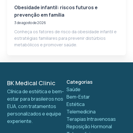
Obesidade infantil: riscos futuros e
prevenção em família
3 de agosto de 2026
Conheça os fatores de risco da obesidade infantil e
estratégias familiares para prevenir distúrbios
metabólicos e promover saúde.
Categorias
BK Medical Clinic
Saúde
Clínica de estética e bem-
Bem-Estar
estar para brasileiros nos
Estética
EUA, com tratamentos
Telemedicina
personalizados e equipe
Terapias Intravenosas
experiente.
Reposição Hormonal